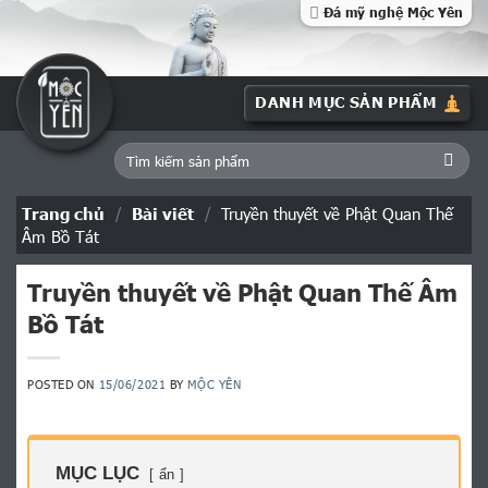
Skip
Đá mỹ nghệ Mộc Yên
to
content
Tìm
kiếm:
Trang chủ
/
Bài viết
/
Truyền thuyết về Phật Quan Thế
Âm Bồ Tát
Truyền thuyết về Phật Quan Thế Âm
Bồ Tát
POSTED ON
15/06/2021
BY
MỘC YÊN
MỤC LỤC
ẩn