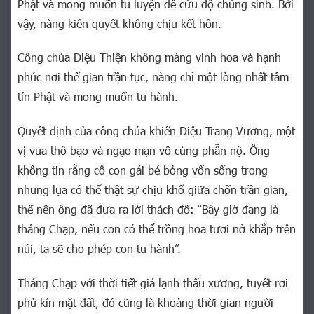
Phật và mong muốn tu luyện để cứu độ chúng sinh. Bởi
vậy, nàng kiên quyết không chịu kết hôn.
Công chúa Diệu Thiện không màng vinh hoa và hạnh
phúc nơi thế gian trần tục, nàng chỉ một lòng nhất tâm
tín Phật và mong muốn tu hành.
Quyết định của công chúa khiến Diệu Trang Vương, một
vị vua thô bạo và ngạo mạn vô cùng phẫn nộ. Ông
không tin rằng cô con gái bé bỏng vốn sống trong
nhung lụa có thể thật sự chịu khổ giữa chốn trần gian,
thế nên ông đã đưa ra lời thách đố: “Bây giờ đang là
tháng Chạp, nếu con có thể trồng hoa tươi nở khắp trên
núi, ta sẽ cho phép con tu hành”.
Tháng Chạp với thời tiết giá lạnh thấu xương, tuyết rơi
phủ kín mặt đất, đó cũng là khoảng thời gian người