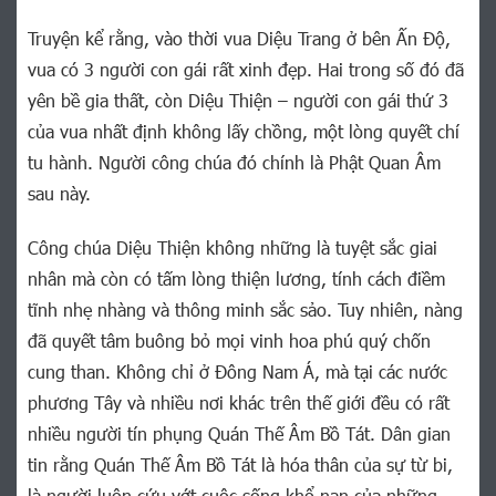
Truyện kể rằng, vào thời vua Diệu Trang ở bên Ấn Độ,
vua có 3 người con gái rất xinh đẹp. Hai trong số đó đã
yên bề gia thất, còn Diệu Thiện – người con gái thứ 3
của vua nhất định không lấy chồng, một lòng quyết chí
tu hành. Người công chúa đó chính là Phật Quan Âm
sau này.
Công chúa Diệu Thiện không những là tuyệt sắc giai
nhân mà còn có tấm lòng thiện lương, tính cách điềm
tĩnh nhẹ nhàng và thông minh sắc sảo. Tuy nhiên, nàng
đã quyết tâm buông bỏ mọi vinh hoa phú quý chốn
cung than. Không chỉ ở Đông Nam Á, mà tại các nước
phương Tây và nhiều nơi khác trên thế giới đều có rất
nhiều người tín phụng Quán Thế Âm Bồ Tát. Dân gian
tin rằng Quán Thế Âm Bồ Tát là hóa thân của sự từ bi,
là người luôn cứu vớt cuộc sống khổ nạn của những