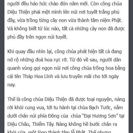
người đều háo hức chào đón năm mới. Còn công chúa
Diệu Thiện phải một mình lên núi nơi tuyết trắng phủ
đầy, vừa trồng từng cây non vừa thành tâm niệm Phật.
Và không biết từ lúc nào, tất cả những cây non đã được
phủ đầy trên ngọn núi tuyết.
Khi quay đầu nhìn lại, công chúa phát hiện tất cả đang
nở rộ những đoá hoa rực rỡ. Từ đó về sau, người dân
quanh vùng gọi ngọn núi nơi công chúa trồng hoa bằng
cái tên Tháp Hoa Lĩnh và lưu truyền mãi cho tới ngày
nay.
Thế là công chúa Diệu Thiện đã được toại nguyện, nàng
rời khỏi cung vua, tới tu hành tại chùa Bạch Tước, nằm
dưới chân núi phía Đông của chùa “Đại Hương Sơn” tại
Diệu Châu, Thiểm Tây. Nàng không hề bước chân ra
khỏi cửa, một lòng thành tâm lễ Phật. Thế nhưng,