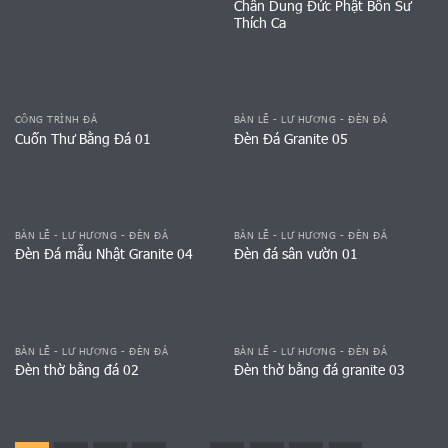
Chân Dung Đức Phật Bổn Sư
Thích Ca
CÔNG TRÌNH ĐÁ
BÀN LỄ - LƯ HƯƠNG - ĐÈN ĐÁ
Cuốn Thư Bằng Đá 01
Đèn Đá Granite 05
BÀN LỄ - LƯ HƯƠNG - ĐÈN ĐÁ
BÀN LỄ - LƯ HƯƠNG - ĐÈN ĐÁ
Đèn Đá mẫu Nhật Granite 04
Đèn đá sân vườn 01
BÀN LỄ - LƯ HƯƠNG - ĐÈN ĐÁ
BÀN LỄ - LƯ HƯƠNG - ĐÈN ĐÁ
Đèn thờ bằng đá 02
Đèn thờ bằng đá granite 03