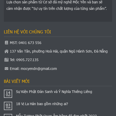
Lựa chọn sản phẩm từ Cơ sở đá mỹ nghệ Mộc Yên và bạn sẽ
cảm nhận được “Sự uy tín trên chất lượng của từng sản phẩm”.
LIÊN HỆ VỚI CHÚNG TÔI
MST: 0401 673 556
137 Văn Tân, phường Hoà Hải, quận Ngũ Hành Sơn, Đà Nẵng
Tel: 0905.727.135
Email:
mocyendn@gmail.com
BÀI VIẾT MỚI
Sự Kiện Phật Đản Sanh và Ý Nghĩa Thiêng Liêng
14
Th5
18 Vị La Hán bao gồm những ai?
03
Th4
Mẫu Tượng Phật Quan Âm bằng đá đẹp nhất 2023