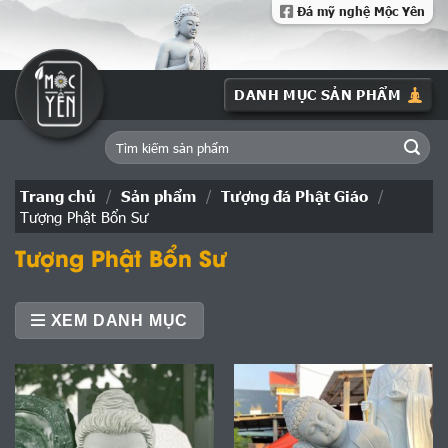
Skip
Đá mỹ nghệ Mộc Yên
to
content
Tìm
kiếm:
Trang chủ
/
Sản phẩm
/
Tượng đá Phật Giáo
/
Tượng Phật Bổn Sư
Tượng Phật Bổn Sư
XEM DANH MỤC