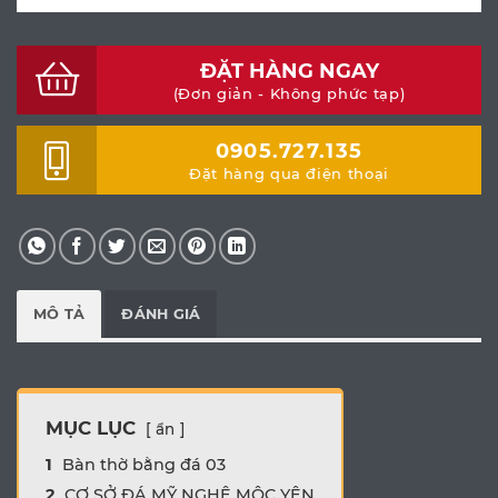
ĐẶT HÀNG NGAY
(Đơn giản - Không phức tạp)
0905.727.135
Đặt hàng qua điện thoại
MÔ TẢ
ĐÁNH GIÁ
MỤC LỤC
ẩn
1
Bàn thờ bằng đá 03
2
CƠ SỞ ĐÁ MỸ NGHỆ MỘC YÊN