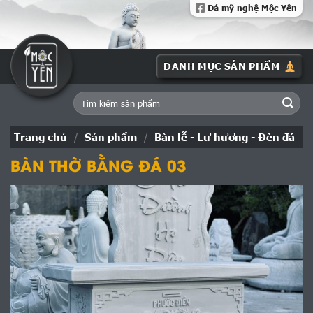
Skip
Đá mỹ nghệ Mộc Yên
to
content
Tìm
kiếm:
Trang chủ
/
Sản phẩm
/
Bàn lễ - Lư hương - Đèn đá
BÀN THỜ BẰNG ĐÁ 03