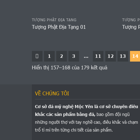
TƯỢNG PHẬT ĐỊA TẠNG
TƯỢNG P
Tượng Phật Địa Tạng 01
Tượng P
1
2
3
…
11
12
13
14
Hiển thị 157–168 của 179 kết quả
VỀ CHÚNG TÔI
Cơ sở đá mỹ nghệ Mộc Yên là cơ sở chuyên điêu
khắc các sản phẩm bằng đá,
bao gồm đội ngũ
những người thợ với tay nghề cao, điêu khắc và chạm
trổ tỉ mỉ trên từng chi tiết của sản phẩm.