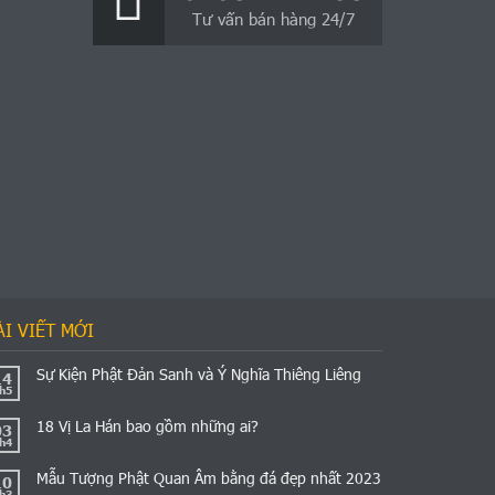
Tư vấn bán hàng 24/7
ÀI VIẾT MỚI
Sự Kiện Phật Đản Sanh và Ý Nghĩa Thiêng Liêng
14
h5
18 Vị La Hán bao gồm những ai?
03
h4
Mẫu Tượng Phật Quan Âm bằng đá đẹp nhất 2023
10
h3