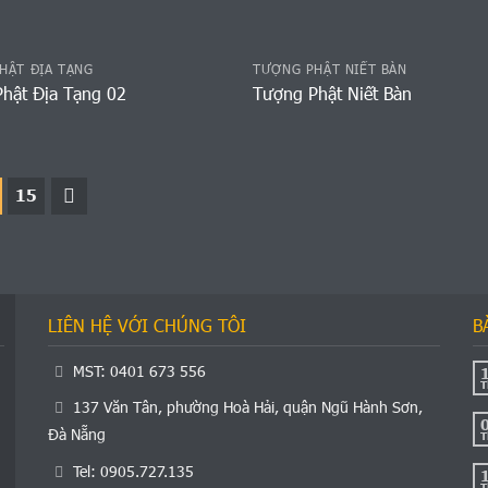
HẬT ĐỊA TẠNG
TƯỢNG PHẬT NIẾT BÀN
hật Địa Tạng 02
Tượng Phật Niết Bàn
15
LIÊN HỆ VỚI CHÚNG TÔI
B
MST: 0401 673 556
T
137 Văn Tân, phường Hoà Hải, quận Ngũ Hành Sơn,
Đà Nẵng
T
Tel: 0905.727.135
T