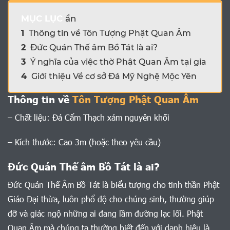
MỤC LỤC
ẩn
1
Thông tin về Tôn Tượng Phật Quan Âm
2
Đức Quán Thế âm Bồ Tát là ai?
3
Ý nghĩa của việc thờ Phật Quan Âm tại gia
4
Giới thiệu Về cơ sở Đá Mỹ Nghệ Mộc Yên
Thông tin về
Tôn Tượng Phật Quan Âm
– Chất liệu: Đá Cẩm Thạch xám nguyên khối
– Kích thước: Cao 3m (hoặc theo yêu cầu)
Đức Quán Thế âm Bồ Tát là ai?
Đức Quán Thế Âm Bồ Tát là biểu tượng cho tinh thần Phật
Giáo Đại thừa, luôn phổ độ cho chúng sinh, thường giúp
đỡ và giác ngộ những ai đang lầm đường lạc lối. Phật
Quan Âm mà chúng ta thường biết đến với danh hiệu là