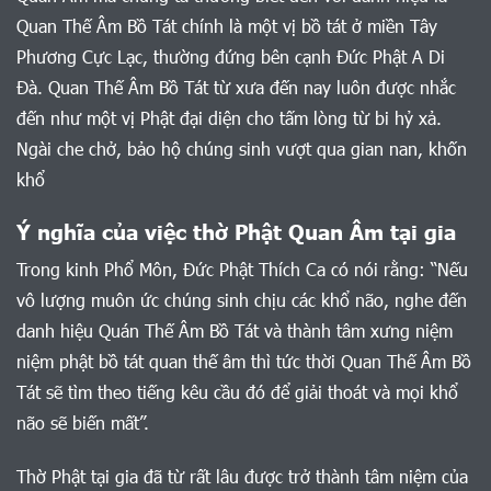
Quan Thế Âm Bồ Tát chính là một vị bồ tát ở miền Tây
Phương Cực Lạc, thường đứng bên cạnh Đức Phật A Di
Đà. Quan Thế Âm Bồ Tát từ xưa đến nay luôn được nhắc
đến như một vị Phật đại diện cho tấm lòng từ bi hỷ xả.
Ngài che chở, bảo hộ chúng sinh vượt qua gian nan, khốn
khổ
Ý nghĩa của việc thờ Phật Quan Âm tại gia
Trong kinh Phổ Môn, Đức Phật Thích Ca có nói rằng: “Nếu
vô lượng muôn ức chúng sinh chịu các khổ não, nghe đến
danh hiệu Quán Thế Âm Bồ Tát và thành tâm xưng niệm
niệm phật bồ tát quan thế âm thì tức thời Quan Thế Âm Bồ
Tát sẽ tìm theo tiếng kêu cầu đó để giải thoát và mọi khổ
não sẽ biến mất”.
Thờ Phật tại gia đã từ rất lâu được trở thành tâm niệm của