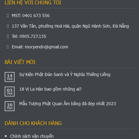
LIÊN HỆ VỚI CHÚNG TÔI
MST: 0401 673 556
137 Văn Tân, phường Hoà Hải, quận Ngũ Hành Sơn, Đà Nẵng
Tel: 0905.727.135
Email:
mocyendn@gmail.com
BÀI VIẾT MỚI
Sự Kiện Phật Đản Sanh và Ý Nghĩa Thiêng Liêng
14
Th5
18 Vị La Hán bao gồm những ai?
03
Th4
Mẫu Tượng Phật Quan Âm bằng đá đẹp nhất 2023
10
Th3
DÀNH CHO KHÁCH HÀNG
Chính sách vận chuyển