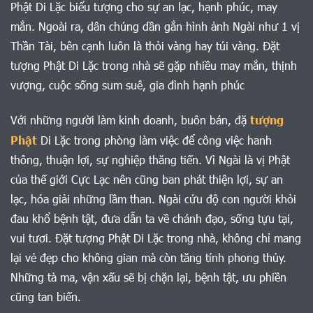
Phật Di Lặc biểu tượng cho sự an lạc, hạnh phúc, may
mắn. Ngoài ra, dân chúng dần gắn hình ảnh Ngài như 1 vị
Thần Tài, bên cạnh luôn là thỏi vàng hay túi vàng. Đặt
tượng Phật Di Lặc trong nhà sẽ gặp nhiều may mắn, thịnh
vượng, cuộc sống sum suê, gia đình hạnh phúc
Với những người làm kinh doanh, buôn bán, đặ
tượng
Phật
Di Lặc trong phòng làm việc để công việc hanh
thông, thuận lợi, sự nghiệp thăng tiến. Vì Ngài là vị Phật
của thế giới Cực Lạc nên cũng ban phát thiện lợi, sự an
lạc, hóa giải những lầm than. Ngài cứu độ con người khỏi
đau khổ bệnh tật, đưa dẫn ta về chánh đạo, sống tựu tại,
vui tươi. Đặt tượng Phật Di Lặc trong nhà, không chỉ mang
lại vẻ đẹp cho không gian mà còn tăng tính phong thủy.
Những tà ma, vận xấu sẽ bị chặn lại, bệnh tật, ưu phiền
cũng tan biến.