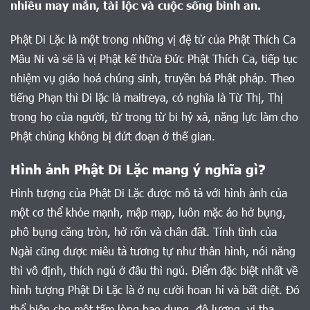
nhiều may mắn, tài lộc và cuộc sống bình an.
Phật Di Lặc là một trong những vị đệ tử của Phật Thích Ca
Mâu Ni và sẽ là vị Phật kế thừa Đức Phật Thích Ca, tiếp tục
nhiệm vụ giáo hoá chúng sinh, truyền bá Phật pháp. Theo
tiếng Phạn thì Di lặc là maitreya, có nghĩa là Từ Thị, Thị
trong họ của người, từ trong từ bi hỷ xả, năng lực làm cho
Phật chủng không bị đứt đoạn ở thế gian.
Hình ảnh Phật Di Lặc mang ý nghĩa gì?
Hình tượng của Phật Di Lặc được mô tả với hình ảnh của
một cơ thể khỏe mạnh, mập mạp, luôn mặc áo hở bụng,
phô bụng căng tròn, hở rốn và chân đất. Tính tình của
Ngài cũng được miêu tả tương tự như thân hình, nói năng
thì vô định, thích ngủ ở đâu thì ngủ. Điểm đặc biệt nhất về
hình tượng Phật Di Lặc là ở nụ cười hoan hỉ và bất diệt. Đó
thể hiện cho một tấm lòng bao dung, độ lượng, vị tha.