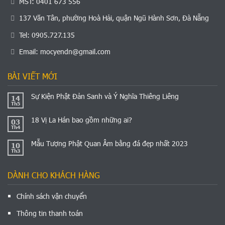
MST: 0401 673 556
137 Văn Tân, phường Hoà Hải, quận Ngũ Hành Sơn, Đà Nẵng
Tel: 0905.727.135
Email:
mocyendn@gmail.com
BÀI VIẾT MỚI
Sự Kiện Phật Đản Sanh và Ý Nghĩa Thiêng Liêng
14
Th5
18 Vị La Hán bao gồm những ai?
03
Th4
Mẫu Tượng Phật Quan Âm bằng đá đẹp nhất 2023
10
Th3
DÀNH CHO KHÁCH HÀNG
Chính sách vận chuyển
Thông tin thanh toán