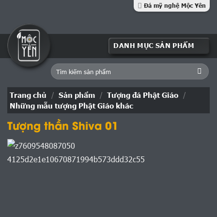
Skip
Đá mỹ nghệ Mộc Yên
to
content
Tìm
kiếm:
Trang chủ
/
Sản phẩm
/
Tượng đá Phật Giáo
/
Những mẫu tượng Phật Giáo khác
Tượng thần Shiva 01