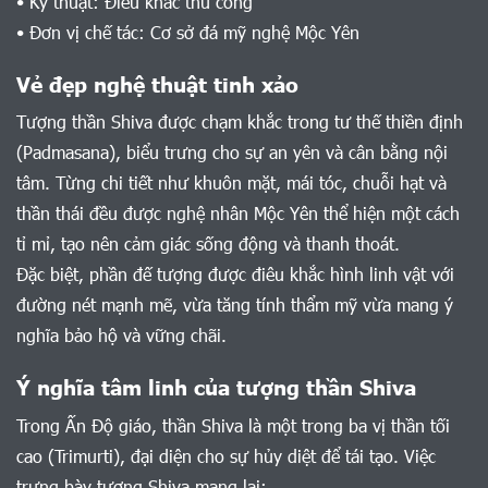
• Kỹ thuật: Điêu khắc thủ công
• Đơn vị chế tác: Cơ sở đá mỹ nghệ Mộc Yên
Vẻ đẹp nghệ thuật tinh xảo
Tượng thần Shiva được chạm khắc trong tư thế thiền định
(Padmasana), biểu trưng cho sự an yên và cân bằng nội
tâm. Từng chi tiết như khuôn mặt, mái tóc, chuỗi hạt và
thần thái đều được nghệ nhân Mộc Yên thể hiện một cách
tỉ mỉ, tạo nên cảm giác sống động và thanh thoát.
Đặc biệt, phần đế tượng được điêu khắc hình linh vật với
đường nét mạnh mẽ, vừa tăng tính thẩm mỹ vừa mang ý
nghĩa bảo hộ và vững chãi.
Ý nghĩa tâm linh của tượng thần Shiva
Trong Ấn Độ giáo, thần Shiva là một trong ba vị thần tối
cao (Trimurti), đại diện cho sự hủy diệt để tái tạo. Việc
trưng bày tượng Shiva mang lại: