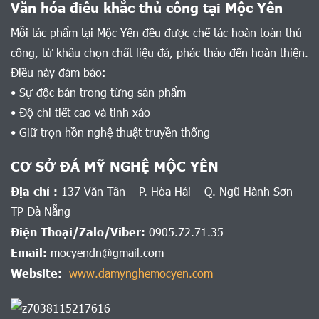
Văn hóa điêu khắc thủ công tại Mộc Yên
Mỗi tác phẩm tại Mộc Yên đều được chế tác hoàn toàn thủ
công, từ khâu chọn chất liệu đá, phác thảo đến hoàn thiện.
Điều này đảm bảo:
• Sự độc bản trong từng sản phẩm
• Độ chi tiết cao và tinh xảo
• Giữ trọn hồn nghệ thuật truyền thống
CƠ SỞ ĐÁ MỸ NGHỆ MỘC YÊN
Địa chỉ :
137 Văn Tân – P. Hòa Hải – Q. Ngũ Hành Sơn –
TP Đà Nẵng
Điện Thoại/Zalo/Viber:
0905.72.71.35
Email:
mocyendn@gmail.com
Website:
www.damynghemocyen.com