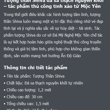
– tác phẩm thủ công tinh xảo từ Mộc Yên
Trong thế giới điêu khắc các hình tượng tâm linh, tượng
thần Shiva luôn mang một vị trí đặc thù riêng nhờ vẻ đẹp
tĩnh tại và ý nghĩa sâu sắc về sự hủy diệt – tái sinh. Tác
phẩm tượng Shiva do cơ sở Đá Mỹ Nghệ Mộc Yên chế tác
là sự kết hợp hoàn hảo giữa nghệ thuật thủ công truyền
thống và giá trị tâm linh, phù hợp cho không gian thiền
định, sân vườn mang hơi hưởng Ấn Độ Giáo
Thông tin chi tiết tác phẩm
• Tên tác phẩm: Tượng Thần Shiva
• Chất liệu: Đá sa thạch nguyên khối tự nhiên
• Chiều cao tượng: 1,2 mét
• Chiều cao đế: 30 cm
• Tổng chiều cao: 1,5 mét