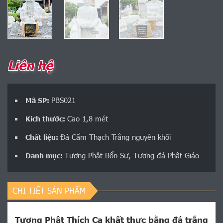
Liên hệ
PBS021
Mã SP:
Cao 1,8 mét
Kích thước:
Đá Cẩm Thạch Trắng nguyên khối
Chất liệu:
Tượng Phật Bổn Sư
,
Tượng đá Phật Giáo
Danh mục:
CHI TIẾT SẢN PHẨM
Tượng Phật Thích Ca khất thực bằng đá trắng