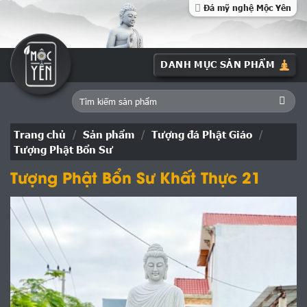
Skip
Đá mỹ nghệ Mộc Yên
to
content
Tìm
kiếm:
Trang chủ
/
Sản phẩm
/
Tượng đá Phật Giáo
/
Tượng Phật Bổn Sư
Tượng Phật Bổn Sư Khất Thực 21