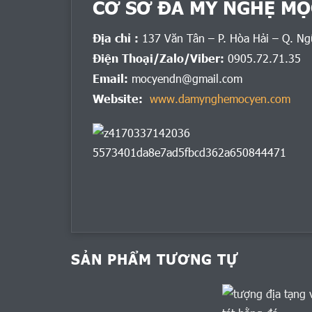
CƠ SỞ ĐÁ MỸ NGHỆ MỘ
Địa chỉ :
137 Văn Tân – P. Hòa Hải – Q. N
Điện Thoại/Zalo/Viber:
0905.72.71.35
Email:
mocyendn@gmail.com
Website:
www.damynghemocyen.com
SẢN PHẨM TƯƠNG TỰ