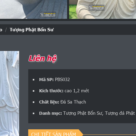
o
/
Tượng Phật Bổn Sư
Liên hệ
PBS032
Mã SP:
cao 1,2 mét
Kích thước:
Đá Sa Thạch
Chất liệu:
Tượng Phật Bổn Sư
,
Tượng đá Phật
Danh mục:
CHI TIẾT SẢN PHẨM