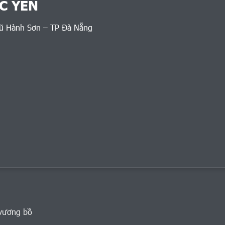
C YÊN
gũ Hành Sơn – TP Đà Nẵng