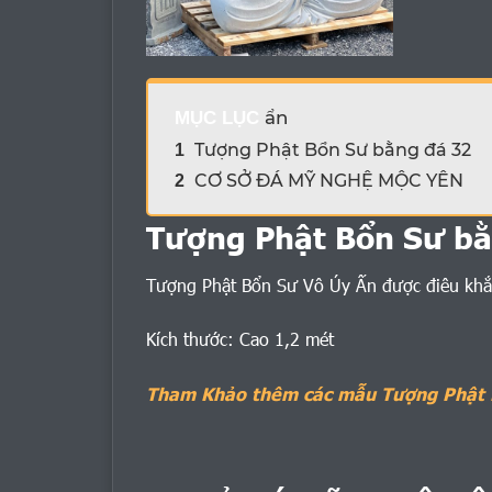
ẩn
MỤC LỤC
Tượng Phật Bổn Sư bằng đá 32
1
CƠ SỞ ĐÁ MỸ NGHỆ MỘC YÊN
2
Tượng Phật Bổn Sư bằ
Tượng Phật Bổn Sư Vô Úy Ấn được điêu khắc
Kích thước: Cao 1,2 mét
Tham Khảo thêm các mẫu Tượng Phật 