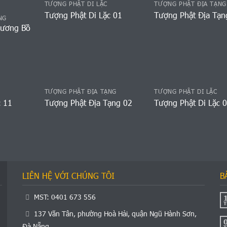
TƯỢNG PHẬT DI LẶC
TƯỢNG PHẬT ĐỊA TẠNG
Tượng Phật Di Lặc 01
Tượng Phật Địa Tạn
NG
Vương Bồ
TƯỢNG PHẬT ĐỊA TẠNG
TƯỢNG PHẬT DI LẶC
c 11
Tượng Phật Địa Tạng 02
Tượng Phật Di Lặc 
LIÊN HỆ VỚI CHÚNG TÔI
B
MST: 0401 673 556
T
137 Văn Tân, phường Hoà Hải, quận Ngũ Hành Sơn,
Đà Nẵng
T