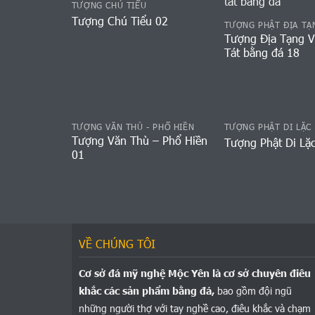
TƯỢNG CHÚ TIỂU
Tượng Chú Tiểu 02
TƯỢNG PHẬT ĐỊA TẠ
Tượng Địa Tạng 
Tát bằng đá 18
TƯỢNG VĂN THÙ - PHỔ HIỀN
TƯỢNG PHẬT DI LẶC
Tượng Văn Thù – Phổ Hiền
Tượng Phật Di Lặ
01
VỀ CHÚNG TÔI
Cơ sở đá mỹ nghệ Mộc Yên là cơ sở chuyên điêu
khắc các sản phẩm bằng đá,
bao gồm đội ngũ
những người thợ với tay nghề cao, điêu khắc và chạm