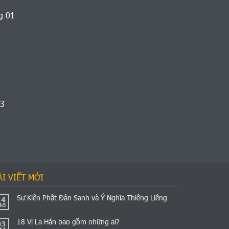
g 01
03
ÀI VIẾT MỚI
Sự Kiện Phật Đản Sanh và Ý Nghĩa Thiêng Liêng
14
h5
18 Vị La Hán bao gồm những ai?
03
h4