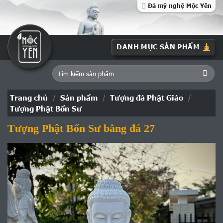
Skip
Đá mỹ nghệ Mộc Yên
to
content
Tìm
kiếm:
Trang chủ
/
Sản phẩm
/
Tượng đá Phật Giáo
/
Tượng Phật Bổn Sư
Tượng Phật Bổn Sư bằng đá 27