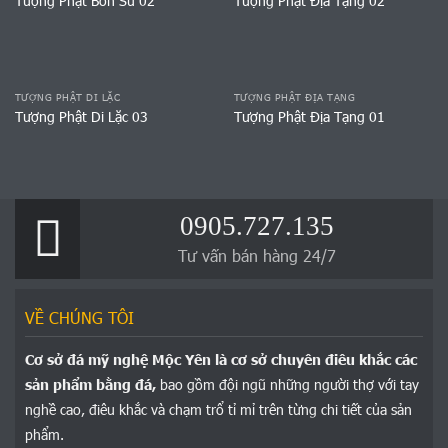
Tượng Phật Bổn Sư 02
Tượng Phật Địa Tạng 02
TƯỢNG PHẬT DI LẶC
TƯỢNG PHẬT ĐỊA TẠNG
Tượng Phật Di Lặc 03
Tượng Phật Địa Tạng 01
0905.727.135
Tư vấn bán hàng 24/7
VỀ CHÚNG TÔI
Cơ sở đá mỹ nghệ Mộc Yên là cơ sở chuyên điêu khắc các
sản phẩm bằng đá,
bao gồm đội ngũ những người thợ với tay
nghề cao, điêu khắc và chạm trổ tỉ mỉ trên từng chi tiết của sản
phẩm.