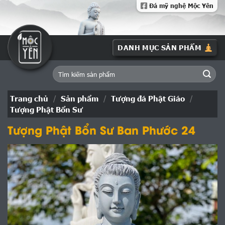
Skip
Đá mỹ nghệ Mộc Yên
to
content
Tìm
kiếm:
Trang chủ
/
Sản phẩm
/
Tượng đá Phật Giáo
/
Tượng Phật Bổn Sư
Tượng Phật Bổn Sư Ban Phước 24