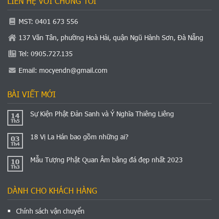
LIÊN HỆ VỚI CHÚNG TÔI
MST: 0401 673 556
137 Văn Tân, phường Hoà Hải, quận Ngũ Hành Sơn, Đà Nẵng
Tel: 0905.727.135
Email:
mocyendn@gmail.com
BÀI VIẾT MỚI
Sự Kiện Phật Đản Sanh và Ý Nghĩa Thiêng Liêng
14
Th5
18 Vị La Hán bao gồm những ai?
03
Th4
Mẫu Tượng Phật Quan Âm bằng đá đẹp nhất 2023
10
Th3
DÀNH CHO KHÁCH HÀNG
Chính sách vận chuyển