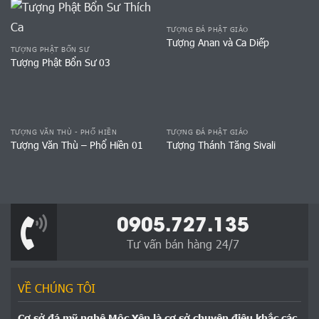
TƯỢNG ĐÁ PHẬT GIÁO
Tượng Anan và Ca Diếp
TƯỢNG PHẬT BỔN SƯ
Tượng Phật Bổn Sư 03
TƯỢNG VĂN THÙ - PHỔ HIỀN
TƯỢNG ĐÁ PHẬT GIÁO
Tượng Văn Thù – Phổ Hiền 01
Tượng Thánh Tăng Sivali
0905.727.135
Tư vấn bán hàng 24/7
VỀ CHÚNG TÔI
Cơ sở đá mỹ nghệ Mộc Yên là cơ sở chuyên điêu khắc các