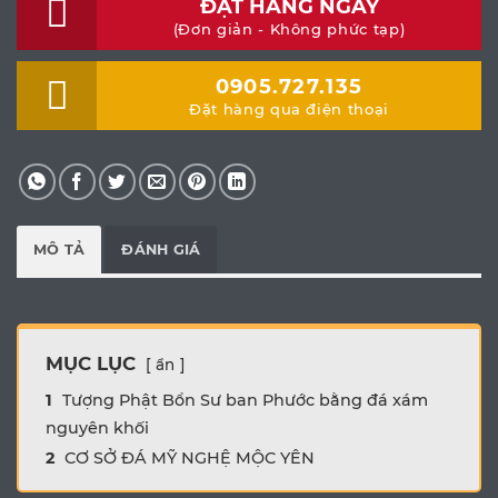
ĐẶT HÀNG NGAY
(Đơn giản - Không phức tạp)
0905.727.135
Đặt hàng qua điện thoại
MÔ TẢ
ĐÁNH GIÁ
MỤC LỤC
ẩn
1
Tượng Phật Bổn Sư ban Phước bằng đá xám
nguyên khối
2
CƠ SỞ ĐÁ MỸ NGHỆ MỘC YÊN