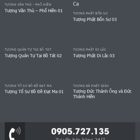
TƯỢNG VĂN THÙ - PHỔ HIỀN
Tượng Văn Thù – Phổ Hiền 01
TƯỢNG PHẬT BỔN SƯ
Tượng Phật Bổn Sư 03
TƯỢNG QUÁN TỰ TẠI BỒ TÁT
TƯỢNG PHẬT DI LẶC
Tượng Quán Tự Tại Bồ Tát 02
Tượng Phật Di Lặc 03
TƯỢNG TỔ SƯ BỒ ĐỀ ĐẠT MA
TƯỢNG ĐÁ PHẬT GIÁO
Tượng Đức Thánh Ông và Đức
Tượng Tổ Sư Bồ Đề Đạt Ma 01
Thánh Hiền
0905.727.135
Tư vấn bán hàng 24/7