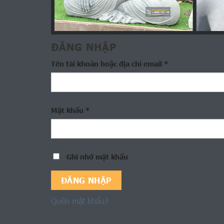
ĐĂNG NHẬP
Tên tài khoản hoặc địa chỉ email
*
Mật khẩu
*
Ghi nhớ mật khẩu
ĐĂNG NHẬP
Quên mật khẩu?