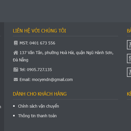
LIÊN HỆ VỚI CHÚNG TÔI
B
MST: 0401 673 556
T
137 Văn Tân, phường Hoà Hải, quận Ngũ Hành Sơn,
Đà Nẵng
T
Tel: 0905.727.135
T
Email:
mocyendn@gmail.com
DÀNH CHO KHÁCH HÀNG
K
Chính sách vận chuyển
n
Thông tin thanh toán